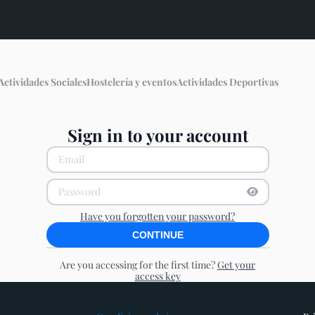
Actividades Sociales
Hostelería y eventos
Actividades Deportivas
Sign in to your account
Show Passw
Hide Passwo
Have you forgotten your password?
CONTINUE
Are you accessing for the first time?
Get your
access key