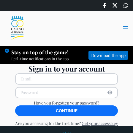
Stay on top of the game!
Download the app
Real-time notifications in the app
Sign in to your account
Show Pass
Hide Pass
Have you forgotten your password?
CONTINUE
Are you accessing for the first time?
Get your access key